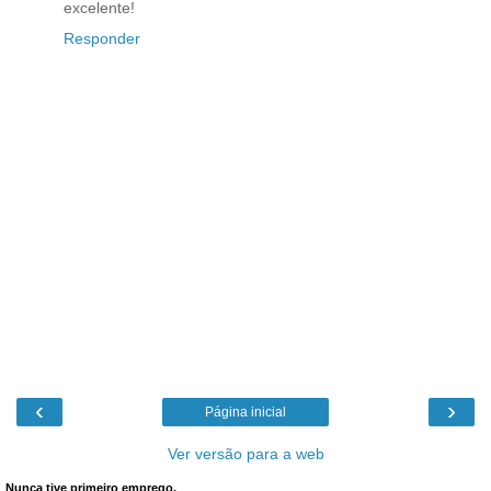
excelente!
Responder
‹
›
Página inicial
Ver versão para a web
Nunca tive primeiro emprego.