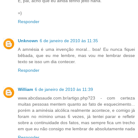
É, pai, acho que eu ainda tenho jeito haha.
=)
Responder
Unknown
6 de janeiro de 2010 às 11:35
A amnésia é uma invenção moral... boa! Eu nunca fiquei
bêbada, que eu me lembre, mas vou me lembrar desse
texto se isso um dia contecer.
Responder
William
6 de janeiro de 2010 às 11:39
www.abcdasaude.com.br/artigo.php?23 - com certeza
muitas pessoas mentem quanto ao fato de esquecimento...
porém a aminésia alcólica realmente acontece, e comigo já
foram no mímino umas 6 vezes, já tentei parar e refletir
sobre a continuidade dos fatos, mas sempre fica um trecho
em que eu não consigo me lembrar de absolutamente nada
Responder