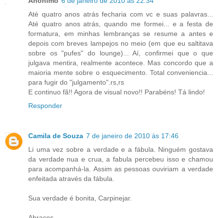
Anônimo
6 de janeiro de 2010 às 22:34
Até quatro anos atrás fecharia com vc e suas palavras...
Até quatro anos atrás, quando me formei... e a festa de
formatura, em minhas lembranças se resume a antes e
depois com breves lampejos no meio (em que eu saltitava
sobre os "pufes" do lounge)... Aí, confirmei que o que
julgava mentira, realmente acontece. Mas concordo que a
maioria mente sobre o esquecimento. Total conveniencia...
para fugir do "julgamento".rs,rs
E continuo fã!! Agora de visual novo!! Parabéns! Tá lindo!
Responder
Camila de Souza
7 de janeiro de 2010 às 17:46
Li uma vez sobre a verdade e a fábula. Ninguém gostava
da verdade nua e crua, a fabula percebeu isso e chamou
para acompanhá-la. Assim as pessoas ouviriam a verdade
enfeitada através da fábula.
Sua verdade é bonita, Carpinejar.
Abraços,