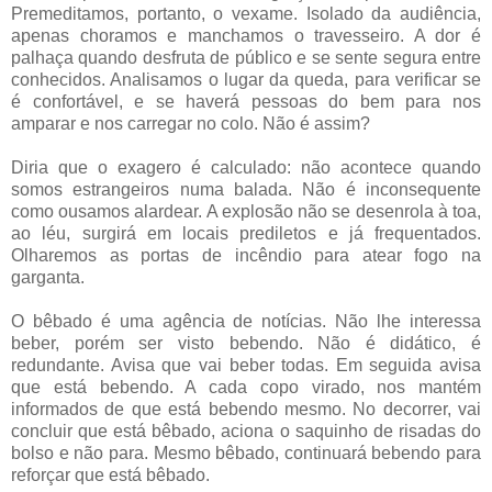
Premeditamos, portanto, o vexame. Isolado da audiência,
apenas choramos e manchamos o travesseiro. A dor é
palhaça quando desfruta de público e se sente segura entre
conhecidos. Analisamos o lugar da queda, para verificar se
é confortável, e se haverá pessoas do bem para nos
amparar e nos carregar no colo. Não é assim?
Diria que o exagero é calculado: não acontece quando
somos estrangeiros numa balada. Não é inconsequente
como ousamos alardear. A explosão não se desenrola à toa,
ao léu, surgirá em locais prediletos e já frequentados.
Olharemos as portas de incêndio para atear fogo na
garganta.
O bêbado é uma agência de notícias. Não lhe interessa
beber, porém ser visto bebendo. Não é didático, é
redundante. Avisa que vai beber todas. Em seguida avisa
que está bebendo. A cada copo virado, nos mantém
informados de que está bebendo mesmo. No decorrer, vai
concluir que está bêbado, aciona o saquinho de risadas do
bolso e não para. Mesmo bêbado, continuará bebendo para
reforçar que está bêbado.