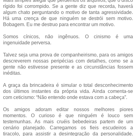
Mais simples alegar que perdemos os arquivos, que o disco
rígido foi corrompido. Se a gente diz que recorda, haverá
algum chato perguntando o motivo de tanta agressividade.
Há uma crença de que ninguém se destrói sem motivo.
Bobagem. Eu me destruo para encontrar um motivo.
Somos cínicos, não ingênuos. O cinismo é uma
ingenuidade perversa.
Talvez seja uma prova de companheirismo, para os amigos
descreverem nossas peripécias com detalhes, como se a
gente não estivesse presente e as circunstâncias fossem
inéditas.
A graça da brincadeira é simular o total desconhecimento
dos últimos instantes da própria vida. Ainda comenta-se
com ceticismo: “Não entendo onde estava com a cabeça”.
Os amigos adoram editar nossos melhores piores
momentos. O curioso é que ninguém é louco sem
testemunhas. As mais cruéis bebedeiras partem de um
cenário planejado. Carregamos os fieis escudeiros a
tiracolo, para assistir a desintegração da personalidade.