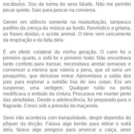
vocábulos. Sou da turma do sexo falado. Não me permito
pecar quieto. Saio para pescar na conversa.
Gemer em silêncio somente na masturbação, tampouco
partilho da crença da música ao fundo. Reivindico a gritaria,
as frases doidas, o acinte animal. O ritmo vem unicamente
da respiração e da falta dela.
É um efeito colateral da minha geração. O carro foi o
primeiro quarto, o sofá foi o primeiro hotel. Não encontrava
tanto conforto para transar, necessitava arretar semanas e
convencer a menina que valeria a pena, que só seria um
pouquinho, que deixasse entrar. Aproveitava a saída dos
pais para explorar a solidão lisa do seu corpo. Era um
suspense, uma vertigem. Qualquer ruído na porta
modificava o embalo da cintura. Procurava me manter perto
das almofadas. Desde a adolescência, fui preparado para o
flagrante. Cresci sob a pressão da maçaneta.
Sexo não acontecia com tranquilidade, despir dependia do
pôquer da dicção. Falava algo bonito para retirar o sutiã
dela, falava algo perigoso para arrancar a calça, amor