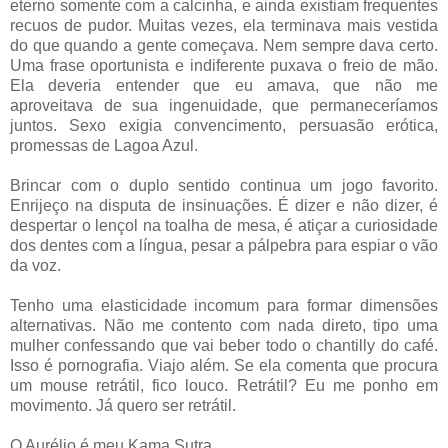
eterno somente com a calcinha, e ainda existiam frequentes
recuos de pudor. Muitas vezes, ela terminava mais vestida
do que quando a gente começava. Nem sempre dava certo.
Uma frase oportunista e indiferente puxava o freio de mão.
Ela deveria entender que eu amava, que não me
aproveitava de sua ingenuidade, que permaneceríamos
juntos. Sexo exigia convencimento, persuasão erótica,
promessas de Lagoa Azul.
Brincar com o duplo sentido continua um jogo favorito.
Enrijeço na disputa de insinuações. É dizer e não dizer, é
despertar o lençol na toalha de mesa, é atiçar a curiosidade
dos dentes com a língua, pesar a pálpebra para espiar o vão
da voz.
Tenho uma elasticidade incomum para formar dimensões
alternativas. Não me contento com nada direto, tipo uma
mulher confessando que vai beber todo o chantilly do café.
Isso é pornografia. Viajo além. Se ela comenta que procura
um mouse retrátil, fico louco. Retrátil? Eu me ponho em
movimento. Já quero ser retrátil.
O Aurélio é meu Kama Sutra.