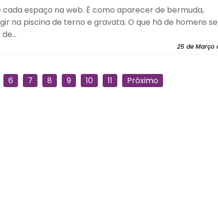
de cada espaço na web. É como aparecer de bermuda,
rgir na piscina de terno e gravata. O que há de homens s
e...
25 de Março 
6
7
8
9
10
11
Próximo