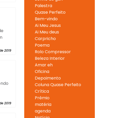
Palestra
Quase Perfeito
Bem-vindo
Ai Meu Jesus
de
Ai Meu deus
em
Carpricho
Poema
de 2019
Rolo Compressor
Beleza Interior
Amar eh
Oficina
Depoimento
zendo
Coluna Quase Perfeito
Crítica
Prêmio
de 2019
matéria
agenda
Notícia