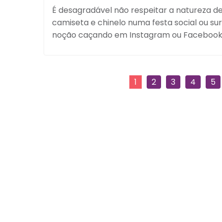
É desagradável não respeitar a natureza 
camiseta e chinelo numa festa social ou su
noção caçando em Instagram ou Facebook d
1
2
3
4
5