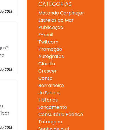
CATEGORIAS
de 2019
Matando Carpinejar
Estrelas do Mar
Publicação
E-mail
Twitcam
gos?
Promoção
ra
Autógrafos
Cláudia
de 2019
Crescer
Conto
Borralheiro
Jô Soares
Histórias
um
Lançamento
ficar
Consultório Poético
Tatuagem
de 2019
Sonho de guri