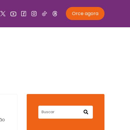
Orce agora
ão