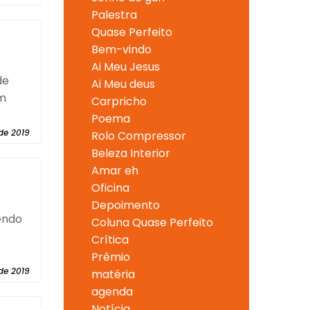
Palestra
Quase Perfeito
Bem-vindo
Ai Meu Jesus
de
Ai Meu deus
em
Carpricho
Poema
de 2019
Rolo Compressor
Beleza Interior
Amar eh
Oficina
Depoimento
zendo
Coluna Quase Perfeito
Crítica
Prêmio
de 2019
matéria
agenda
Notícia