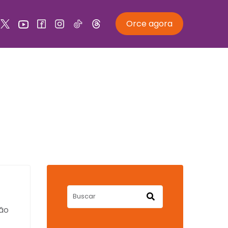
Orce agora
ão