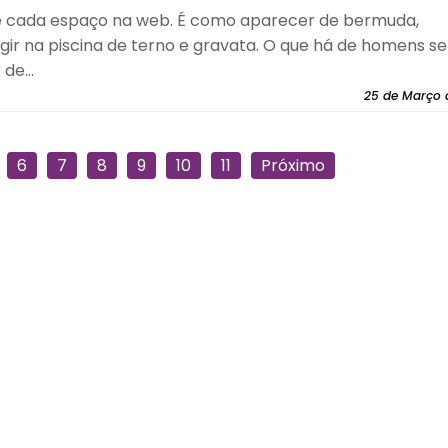
de cada espaço na web. É como aparecer de bermuda,
rgir na piscina de terno e gravata. O que há de homens s
e...
25 de Março 
6
7
8
9
10
11
Próximo