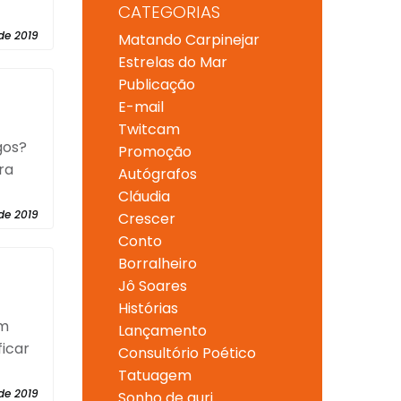
CATEGORIAS
de 2019
Matando Carpinejar
Estrelas do Mar
Publicação
E-mail
Twitcam
gos?
Promoção
ra
Autógrafos
Cláudia
de 2019
Crescer
Conto
Borralheiro
Jô Soares
Histórias
um
Lançamento
ficar
Consultório Poético
Tatuagem
de 2019
Sonho de guri