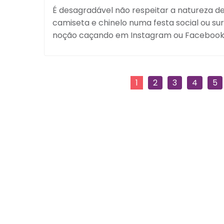
É desagradável não respeitar a natureza 
camiseta e chinelo numa festa social ou su
noção caçando em Instagram ou Facebook d
1
2
3
4
5