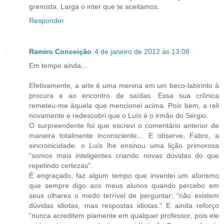
gremista. Larga o inter que te aceitamos.
Responder
Ramiro Conceição
4 de janeiro de 2012 às 13:08
Em tempo ainda...
Efetivamente, a arte é uma menina em um beco-labirinto à
procura e ao encontro de saídas. Essa sua crônica
remeteu-me àquela que mencionei acima. Pois bem, a reli
novamente e redescobri que o Luís é o irmão do Sérgio.
O surpreendente foi que escrevi o comentário anterior de
maneira totalmente inconsciente… E observe, Fabro, a
sincronicidade: o Luís lhe ensinou uma lição primorosa
“somos mais inteligentes criando novas dúvidas do que
repetindo certezas”.
É engraçado, faz algum tempo que inventei um aforismo
que sempre digo aos meus alunos quando percebo em
seus olhares o medo terrível de perguntar: “não existem
dúvidas idiotas, mas respostas idiotas.” E ainda reforço
“nunca acreditem piamente em qualquer professor, pois ele